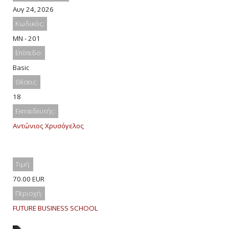
Αυγ 24, 2026
Κωδικός:
MN - 201
Επίπεδο:
Basic
Θέσεις:
18
Εκπαιδευτής:
Αντώνιος Χρυσόγελος
Τιμή:
70.00 EUR
Περιοχή:
FUTURE BUSINESS SCHOOL