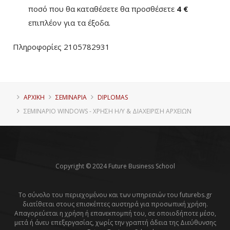
ποσό που θα καταθέσετε θα προσθέσετε
4 €
επιπλέον για τα έξοδα.
Πληροφορίες 2105782931
ΑΡΧΙΚΗ
ΣΕΜΙΝΑΡΙΑ
DIPLOMAS
ΣΕΜΙΝΆΡΙΟ WINDOWS - ΧΡΉΣΗ Η/Υ & ΔΙΑΧΕΊΡΙΣΗ ΑΡΧΕΊΩΝ
Copyright © 2024 Future Business School
Το σύνολο του περιεχομένου και των υπηρεσιών του futurebs.gr
διατίθεται στους επισκέπτες αυστηρά για προσωπική χρήση.
Απαγορεύεται η χρήση ή επανεκπομπή του, σε οποιοδήποτε μέσο,
μετά ή άνευ επεξεργασίας, χωρίς την γραπτή άδεια της Διεύθυνσης