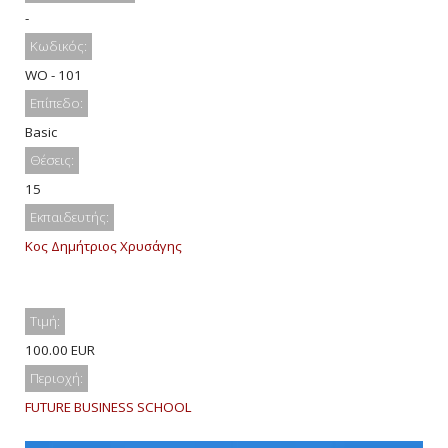
-
Κωδικός:
WO - 101
Επίπεδο:
Basic
Θέσεις:
15
Εκπαιδευτής:
Κος Δημήτριος Χρυσάγης
Τιμή:
100.00 EUR
Περιοχή:
FUTURE BUSINESS SCHOOL