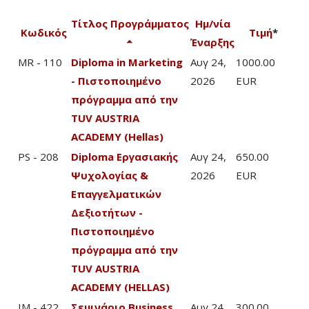
Τίτλος Προγράμματος
Ημ/νία
Κωδικός
Τιμή
*
Έναρξης
MR - 110
Diploma in Marketing
Αυγ 24,
1000.00
- Πιστοποιημένο
2026
EUR
πρόγραμμα από την
TUV AUSTRIA
ACADEMY (Hellas)
PS - 208
Diploma Εργασιακής
Αυγ 24,
650.00
Ψυχολογίας &
2026
EUR
Επαγγελματικών
Δεξιοτήτων -
Πιστοποιημένο
πρόγραμμα από την
TUV AUSTRIA
ACADEMY (HELLAS)
IM - 422
Σεμινάριο Business
Αυγ 24,
300.00