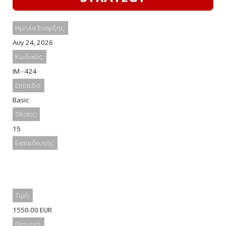
Ημ/νία Έναρξης:
Αυγ 24, 2026
Κωδικός:
IM - 424
Επίπεδο:
Basic
Θέσεις:
15
Εκπαιδευτής:
Τιμή:
1550.00 EUR
Περιοχή: