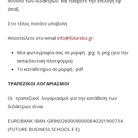
σύνολο των διδάκτρων
και τικάρετε την επιλογή εφ’
άπαξ.
Στο τέλος πατάτε υποβολή.
Αποστείλετε στο email
info@futurebs.gr
:
Μια φωτογραφία σας σε μορφή . jpg ή .png (για την
εκπαιδευτική πλατφόρμα)
To καταθετήριο σε μορφή . pdf
ΤΡΑΠΕΖΙΚΟΙ ΛΟΓΑΡΙΑΣΜΟΙ
Οι τραπεζικοί λογαριασμοί για την κατάθεση των
διδάκτρων είναι:
EUROBANK IBAN: GR9602600090000840201900734
(FUTURE BUSINESS SCHOOL E E)